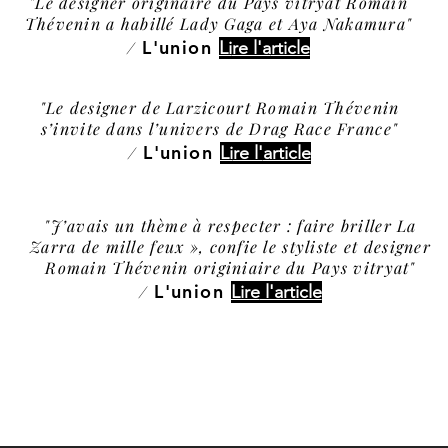
"Le designer originaire du Pays vitryat Romain
Thévenin a habillé Lady Gaga et Aya Nakamura"
L'union
/
Li
re l'a
rticle
"Le designer de Larzicourt Romain Thévenin
s’invite dans l’univers de Drag Race France"
L'union
/
Li
re l'
article
"J’avais un thème à respecter : faire briller La
Zarra de mille feux », confie le styliste et designer
Romain Thévenin originiaire du Pays vitryat"
L'union
/
Lire
l'article