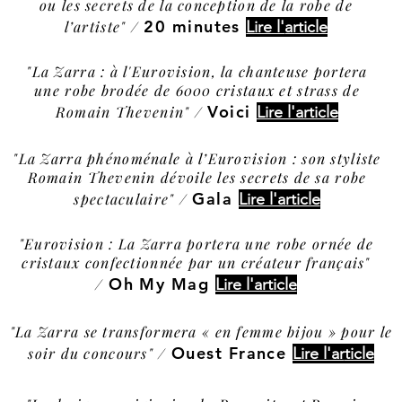
ou les secrets de la conception de la robe de
20 minutes
l’artiste" /
Lire l'
article
"La Zarra : à l'Eurovision, la chanteuse portera
une robe brodée de 6000 cristaux et strass de
Voici
Romain Thevenin" /
Lire l'article
"La Zarra phénoménale à l’Eurovision : son styliste
Romain Thevenin dévoile les secrets de sa robe
Gala
spectaculaire" /
Lire l'article
"Eurovision : La Zarra portera une robe ornée de
cristaux confectionnée par un créateur français"
Oh My Mag
/
Lire l'article
"La Zarra se transformera « en femme bijou » pour le
Ouest France
soir du concours" /
Lire l'ar
ticle