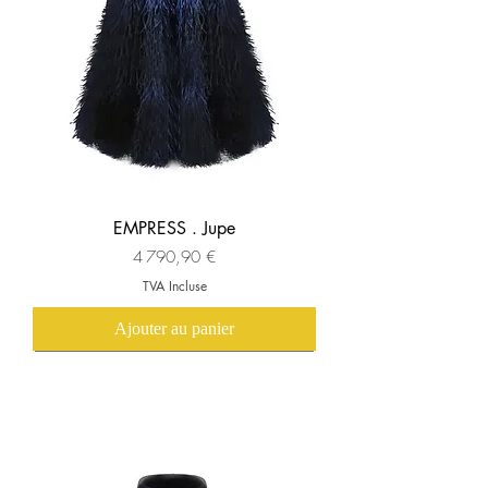
EMPRESS . Jupe
Prix
4 790,90 €
TVA Incluse
Ajouter au panier