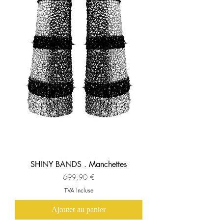
SHINY BANDS . Manchettes
Prix
699,90 €
TVA Incluse
Ajouter au panier