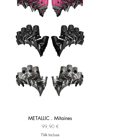
METALLIC . Mitaines
Prix
99,90 €
TVA Incluse