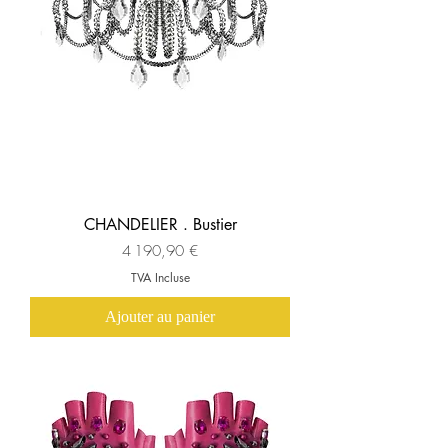
CHANDELIER . Bustier
Prix
4 190,90 €
TVA Incluse
Ajouter au panier