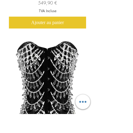
Prix
549,90 €
TVA Incluse
Ajouter au panier