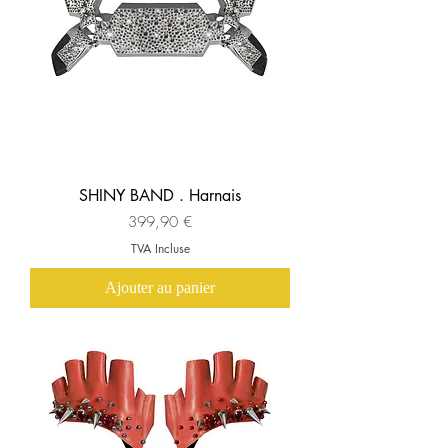
SHINY BAND . Harnais
Prix
399,90 €
TVA Incluse
Ajouter au panier