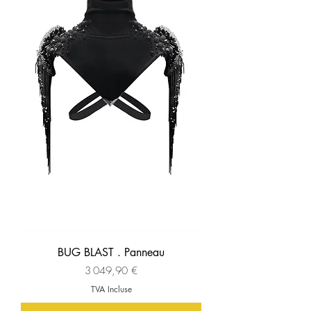
BUG BLAST . Panneau
Prix
3 049,90 €
TVA Incluse