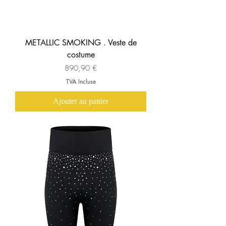
METALLIC SMOKING . Veste de
costume
Prix
890,90 €
TVA Incluse
Ajouter au panier