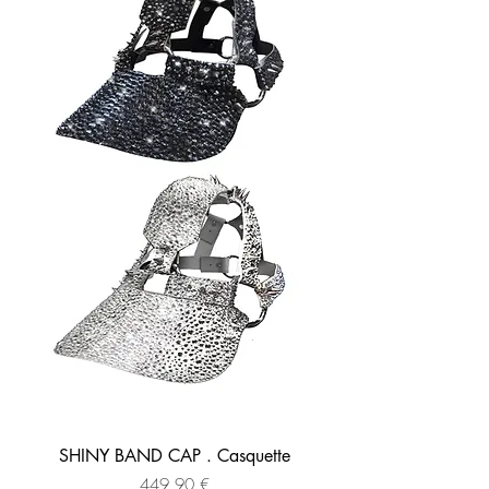
SHINY BAND CAP . Casquette
Prix
449,90 €