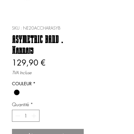
SKU : NE20ACCHARASYB
ASYMETRIC BAND .
Harnais
Prix
129,90 €
TVA Incluse
COULEUR
*
Quantité
*