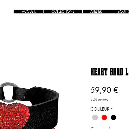
ACCUEIL
COLLECTIONS
ATELIER
BOUTI
HEART BAND L
Pri
59,90 €
TVA Incluse
COULEUR
*