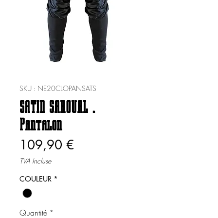
SKU : NE20CLOPANSATS
SATIN SAROUAL .
Pantalon
Prix
109,90 €
TVA Incluse
COULEUR
*
Quantité
*