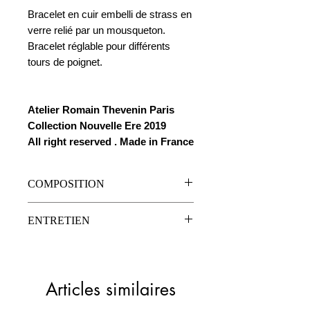
Bracelet en cuir embelli de strass en
verre relié par un mousqueton.
Bracelet réglable pour différents
tours de poignet.
Atelier Romain Thevenin Paris
Collection Nouvelle Ere 2019
All right reserved . Made in France
COMPOSITION
Cuir de vachette
ENTRETIEN
Mousqueton en cier ouvrable
Clou en acier à vis
Nettoyage à sec
Strass en verre
Articles similaires