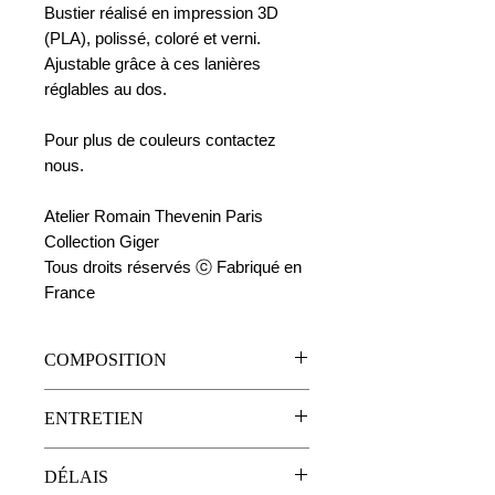
Bustier réalisé en impression 3D
(PLA), polissé, coloré et verni.
Ajustable grâce à ces lanières
réglables au dos.
Pour plus de couleurs contactez
nous.
Atelier Romain Thevenin Paris
Collection Giger
Tous droits réservés ⓒ Fabriqué en
France
COMPOSITION
• Lanières en simili cuir
ENTRETIEN
• PLA
• Rivets et fermoir en acier
Lavage à sec
DÉLAIS