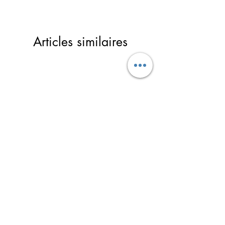
Délais de fabrication : environ 1
semaine
Délais d’envoi par colis en France : 2
Articles similaires
à 3 jours
Délais d’envoi par colis à
l’internationale : 4 à 10 jours