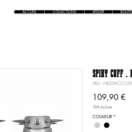
ACCUEIL
COLLECTIONS
ATELIER
BOUTI
SPIKY CUFF .
SKU : NE20ACCCUSP
Pr
109,90 €
TVA Incluse
COULEUR
*