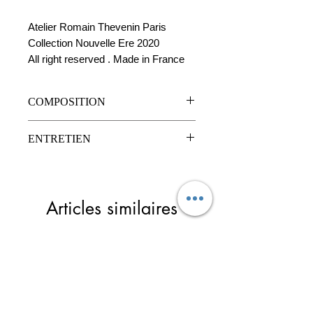
Atelier Romain Thevenin Paris
Collection Nouvelle Ere 2020
All right reserved . Made in France
COMPOSITION
Bord-côtes en cotton
ENTRETIEN
Laine bouillie
Cabochons en acier
Nettoyage à sec
Strass en verre
Pierres en cristal autrichien
Articles similaires
Pièce métalique
Perles en verre
Perles semi precieuse d'hématite